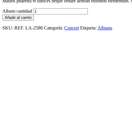
Mauris pharetra et ultrices neque ornare aenean euismod elementum. Ma
Album cantidad
Añadir al carrito
SKU:
REF. LA-2588
Categoría:
Concert
Etiqueta:
Albums