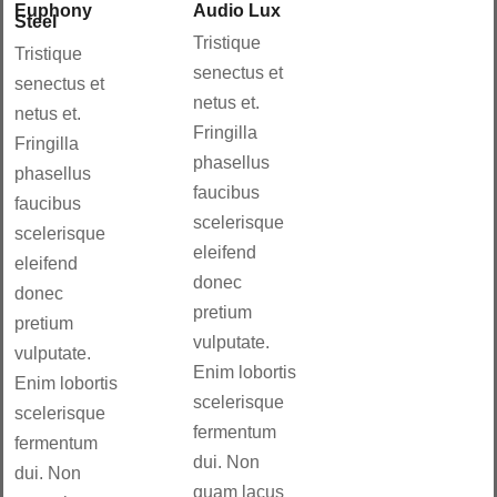
Euphony
Audio Lux
Steel
Tristique
Tristique
senectus et
senectus et
netus et.
netus et.
Fringilla
Fringilla
phasellus
phasellus
faucibus
faucibus
scelerisque
scelerisque
eleifend
eleifend
donec
donec
pretium
pretium
vulputate.
vulputate.
Enim lobortis
Enim lobortis
scelerisque
scelerisque
fermentum
fermentum
dui. Non
dui. Non
quam lacus