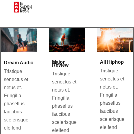
Major
All Hiphop
Dream Audio
Review
Tristique
Tristique
Tristique
senectus et
senectus et
senectus et
netus et.
netus et.
netus et.
Fringilla
Fringilla
Fringilla
phasellus
phasellus
phasellus
faucibus
faucibus
faucibus
scelerisque
scelerisque
scelerisque
eleifend
eleifend
eleifend