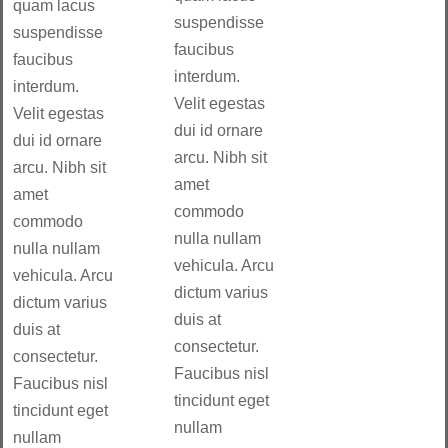
quam lacus
suspendisse
suspendisse
faucibus
faucibus
interdum.
interdum.
Velit egestas
Velit egestas
dui id ornare
dui id ornare
arcu. Nibh sit
arcu. Nibh sit
amet
amet
commodo
commodo
nulla nullam
nulla nullam
vehicula. Arcu
vehicula. Arcu
dictum varius
dictum varius
duis at
duis at
consectetur.
consectetur.
Faucibus nisl
Faucibus nisl
tincidunt eget
tincidunt eget
nullam
nullam