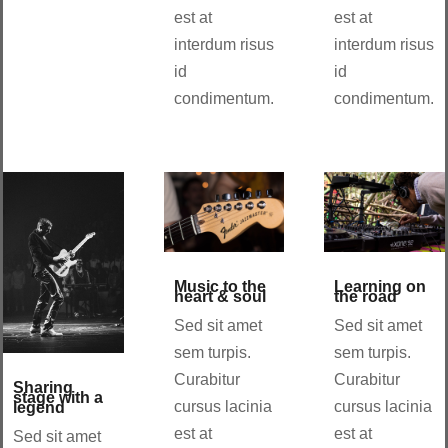
est at
est at
interdum risus
interdum risus
id
id
condimentum.
condimentum.
Music to the
Learning on
heart & soul
the road
Sed sit amet
Sed sit amet
sem turpis.
sem turpis.
Curabitur
Curabitur
Sharing
stage with a
cursus lacinia
cursus lacinia
legend
est at
est at
Sed sit amet