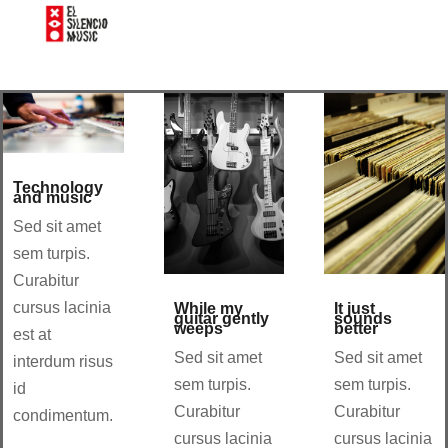
Technology
and music
Sed sit amet
sem turpis.
Curabitur
cursus lacinia
While my
It just
guitar gently
sounds
weeps
better
est at
Sed sit amet
Sed sit amet
interdum risus
sem turpis.
sem turpis.
id
Curabitur
Curabitur
condimentum.
cursus lacinia
cursus lacinia