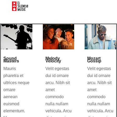
Sound
Melody
Mozart
Masters
Velocity
Gossip
Mauris
Velit egestas
Velit egestas
pharetra et
dui id ornare
dui id ornare
ultrices neque
arcu. Nibh sit
arcu. Nibh sit
ornare
amet
amet
aenean
commodo
commodo
euismod
nulla nullam
nulla nullam
elementum.
vehicula. Arcu
vehicula. Arcu