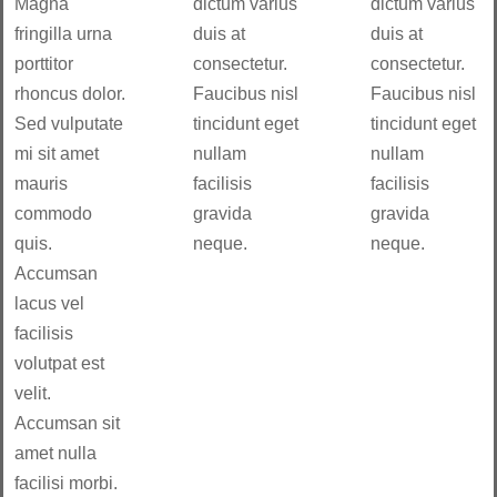
Magna
dictum varius
dictum varius
fringilla urna
duis at
duis at
porttitor
consectetur.
consectetur.
rhoncus dolor.
Faucibus nisl
Faucibus nisl
Sed vulputate
tincidunt eget
tincidunt eget
mi sit amet
nullam
nullam
mauris
facilisis
facilisis
commodo
gravida
gravida
quis.
neque.
neque.
Accumsan
lacus vel
facilisis
volutpat est
velit.
Accumsan sit
amet nulla
facilisi morbi.