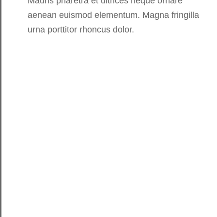
Mauris pharetra et ultrices neque ornare
aenean euismod elementum. Magna fringilla
urna porttitor rhoncus dolor.