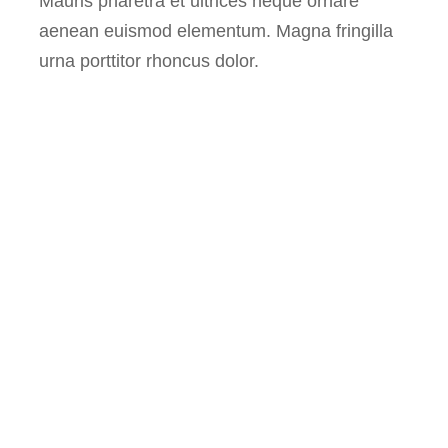
Mauris pharetra et ultrices neque ornare
aenean euismod elementum. Magna fringilla
urna porttitor rhoncus dolor.