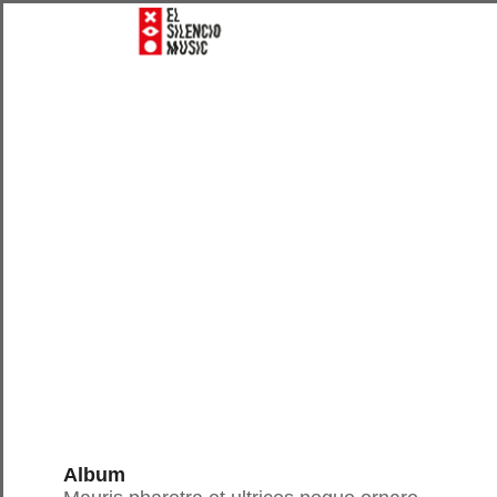
Details
Album