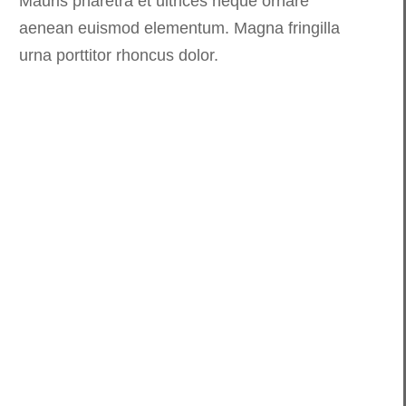
Mauris pharetra et ultrices neque ornare
aenean euismod elementum. Magna fringilla
urna porttitor rhoncus dolor.