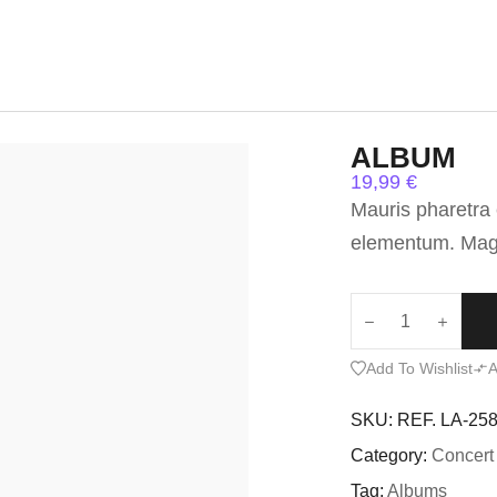
ALBUM
19,99
€
Mauris pharetra
elementum. Magna
Add To Wishlist
A
SKU:
REF. LA-25
Category:
Concert
Tag:
Albums