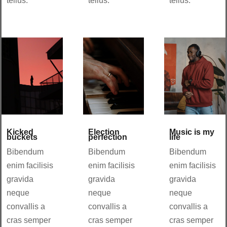
tellus.
tellus.
tellus.
Kicked
Election
Music is my
buckets
perfection
life
Bibendum
Bibendum
Bibendum
enim facilisis
enim facilisis
enim facilisis
gravida
gravida
gravida
neque
neque
neque
convallis a
convallis a
convallis a
cras semper
cras semper
cras semper