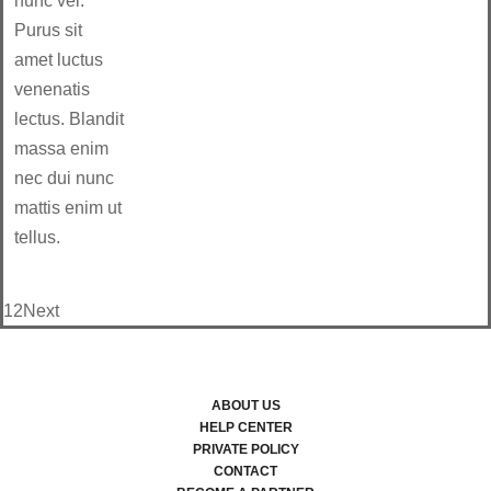
nunc vel.
Purus sit
amet luctus
venenatis
lectus. Blandit
massa enim
nec dui nunc
mattis enim ut
tellus.
1
2
Next
ABOUT US
HELP CENTER
PRIVATE POLICY
CONTACT