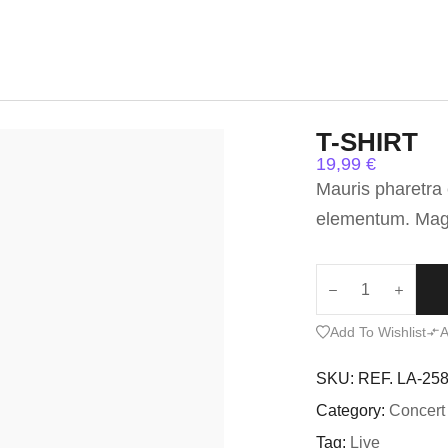
T-SHIRT
19,99
€
Mauris pharetra
elementum. Magna
Add To Wishlist
A
SKU:
REF. LA-25
Category:
Concert
Tag:
Live